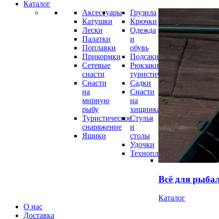
Каталог
Аксессуары
Грузила
Катушки
Крючки
Лески
Одежда
Палатки
и
Поплавки
обувь
Прикормки
Подсаки
Сетевые
Рюкзаки
снасти
туристические
Снасти
Садки
на
Снасти
мирную
на
рыбу
хищника
Туристическое
Стулья
снаряжение
и
Ящики
столы
Удочки
Технопланктон
Всё для рыба
Каталог
О нас
Доставка