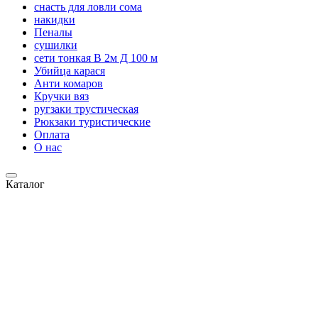
снасть для ловли сома
накидки
Пеналы
сушилки
сети тонкая В 2м Д 100 м
Убийца карася
Анти комаров
Кручки вяз
ругзаки трустическая
Рюкзаки туристические
Оплата
О нас
Каталог