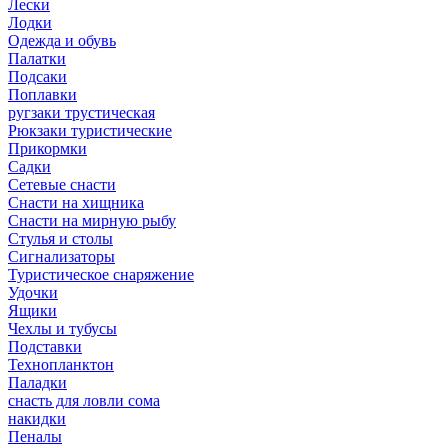
Лески
Лодки
Одежда и обувь
Палатки
Подсаки
Поплавки
ругзаки трустическая
Рюкзаки туристические
Прикормки
Садки
Сетевые снасти
Снасти на хищника
Снасти на мирную рыбу
Стулья и столы
Сигнализаторы
Туристическое снаряжение
Удочки
Ящики
Чехлы и тубусы
Подставки
Технопланктон
Паладки
снасть для ловли сома
накидки
Пеналы